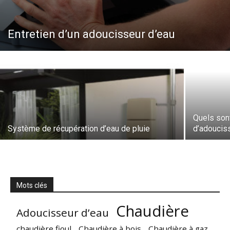
Entretien d’un adoucisseur d’eau
Quels son
Système de récupération d’eau de pluie
d’adoucis
Mots clés
Chaudière
Adoucisseur d’eau
chaudière fioul
Chaudière à bois
Chaudière à gaz