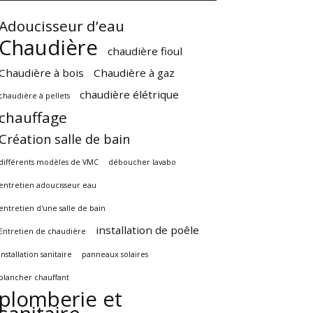
Adoucisseur d’eau
Chaudière
chaudière fioul
Chaudière à bois
Chaudière à gaz
chaudière élétrique
chaudière à pellets
chauffage
Création salle de bain
différents modèles de VMC
déboucher lavabo
entretien adoucisseur eau
entretien d'une salle de bain
installation de poêle
Entretien de chaudière
installation sanitaire
panneaux solaires
plancher chauffant
plomberie et