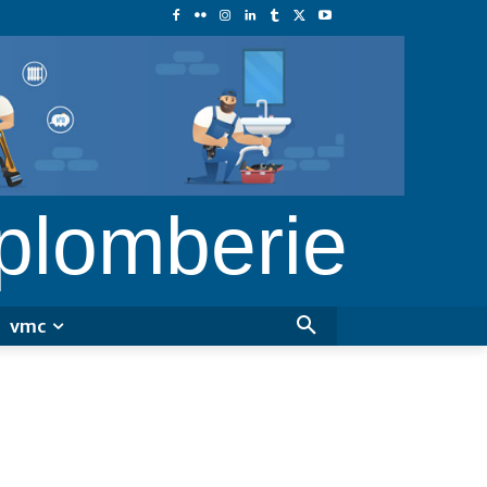
 plomberie
vmc