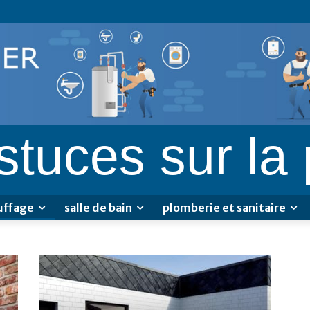
astuces sur la
uffage
salle de bain
plomberie et sanitaire