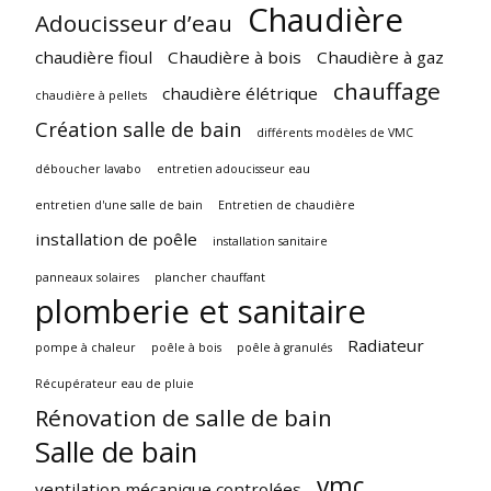
Chaudière
Adoucisseur d’eau
chaudière fioul
Chaudière à bois
Chaudière à gaz
chauffage
chaudière élétrique
chaudière à pellets
Création salle de bain
différents modèles de VMC
déboucher lavabo
entretien adoucisseur eau
entretien d'une salle de bain
Entretien de chaudière
installation de poêle
installation sanitaire
panneaux solaires
plancher chauffant
plomberie et sanitaire
Radiateur
pompe à chaleur
poêle à bois
poêle à granulés
Récupérateur eau de pluie
Rénovation de salle de bain
Salle de bain
vmc
ventilation mécanique controlées